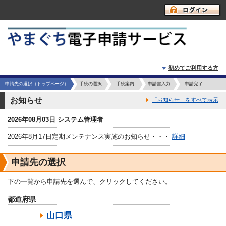
初めてご利用する方
申請先の選択（トップページ）
手続の選択
手続案内
申請書入力
申請完了
初めて利用する方へ
お知らせ
「お知らせ」をすべて表示
動作環境
2026年08月03日 システム管理者
利用上の注意
2026年8月17日定期メンテナンス実施のお知らせ・・・
詳細
よくあるご質問
申請先の選択
下の一覧から申請先を選んで、クリックしてください。
都道府県
山口県