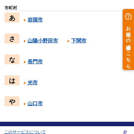
市町村
あ
岩国市
さ
山陽小野田市
下関市
な
長門市
は
光市
や
山口市
このサービスについて