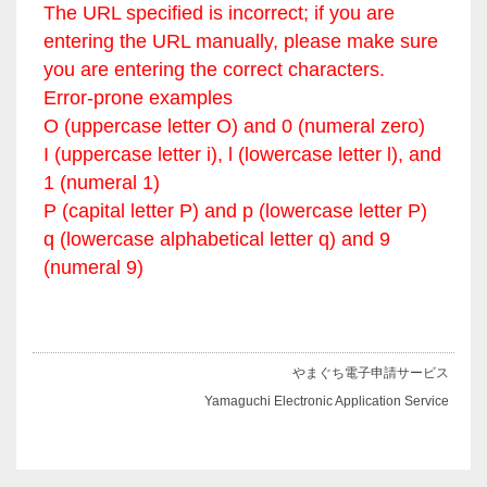
The URL specified is incorrect; if you are
entering the URL manually, please make sure
you are entering the correct characters.
Error-prone examples
O (uppercase letter O) and 0 (numeral zero)
I (uppercase letter i), l (lowercase letter l), and
1 (numeral 1)
P (capital letter P) and p (lowercase letter P)
q (lowercase alphabetical letter q) and 9
(numeral 9)
やまぐち電子申請サービス
Yamaguchi Electronic Application Service