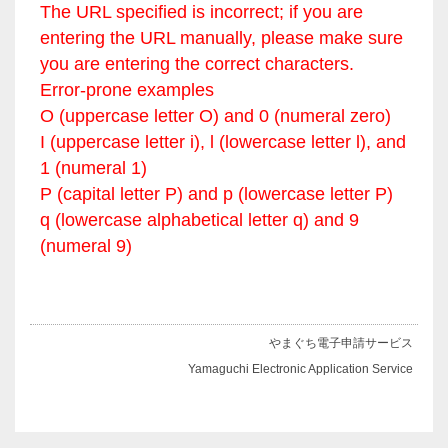
The URL specified is incorrect; if you are
entering the URL manually, please make sure
you are entering the correct characters.
Error-prone examples
O (uppercase letter O) and 0 (numeral zero)
I (uppercase letter i), l (lowercase letter l), and
1 (numeral 1)
P (capital letter P) and p (lowercase letter P)
q (lowercase alphabetical letter q) and 9
(numeral 9)
やまぐち電子申請サービス
Yamaguchi Electronic Application Service