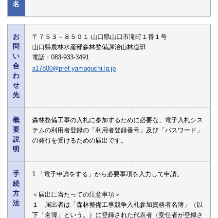
名
お
〒７５３－８５０１ 山口県山口市滝町１番１号
問
山口県農林水産部森林整備課治山林道班
い
電話：083-933-3491
合
a17800@pref.yamaguchi.lg.jp
わ
せ
先
概
森林整備工事の入札に参加するために必要な、電子入札シス
要
テムの利用者登録の「利用者登録番号」及び「パスワード」
説
の発行を受けるための届出です。
明
手
1 「電子申請をする」から必要事項を入力して申請。
続
方
＜届出に当たっての注意事項＞
法
１ 届出者は「森林整備工事競争入札参加資格者名簿」（以
下「名簿」という。）に登録された代表者（受任者が登録さ