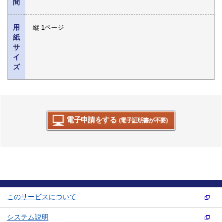
間
用
縦 1ページ
紙
サ
イ
ズ
電子申請をする
(電子証明書が不要)
このサービスについて
システム説明